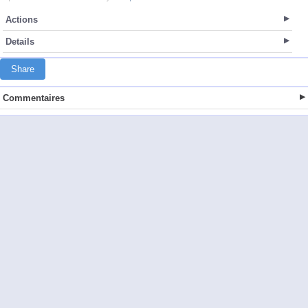
Actions
Details
Share
Commentaires