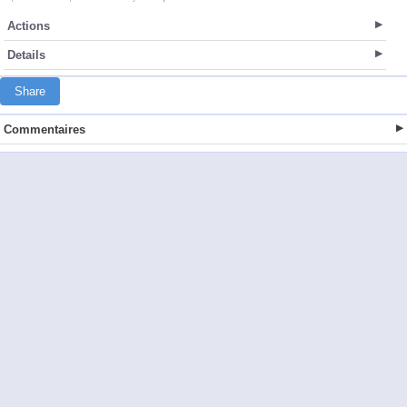
Actions
Details
Share
Commentaires