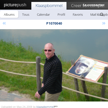
picture
push
Klaaspbommel
Creer son compte!
Se connecter
Albums
Tous
Calendar
Profil
Favoris
Mail klaas
«
»
P1070040
Uploaded on May 24, 2008 by
klaaspbommel