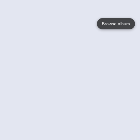
Browse album
Language
English
Nederlands
Français
Votre / vos
Help
En savoir plusu