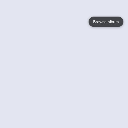
Browse album
Language
English
Nederlands
Français
Votre / vos
Help
En savoir plusu