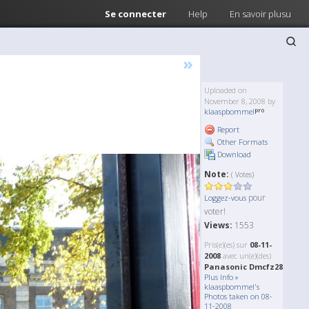
Se connecter
Help
En savoir plusu
»
Uploaded on
November 8, 2008 by
klaaspbommel
Report
Other Formats
Download
Note:
( Votes)
pour
Loggez-vous
voter!
Views:
1553
Pris(e)(es) sur
08-11-
2008
avec un(e)(des)
Panasonic Dmcfz28
Plus Info »
klaaspbommel's
Photos taken on 08-
11-2008