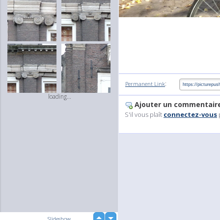
:
Permanent Link
loading...
Ajouter un commentair
S'il vous plaît
connectez-vous
up
Slideshow