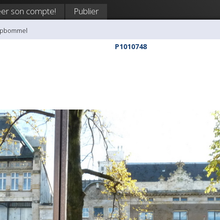
er son compte!
Publier
aspbommel
P1010748