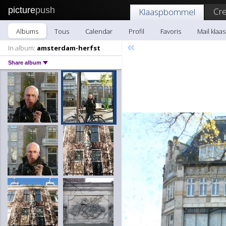
picture
push
Cre
Klaaspbommel
Albums
Tous
Calendar
Profil
Favoris
Mail kla
«
In album:
amsterdam-herfst
Share album