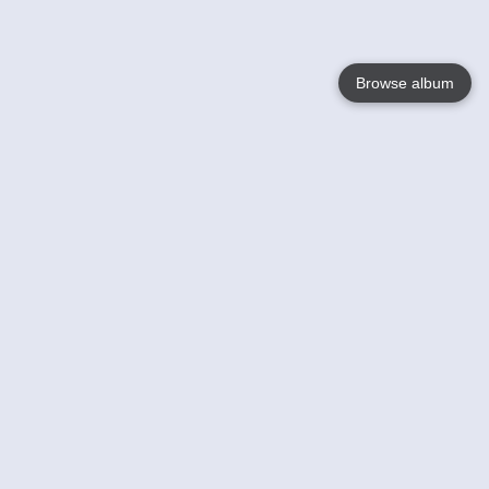
Browse album
Language
English
Nederlands
Français
Jouw
Help
Lees Meer