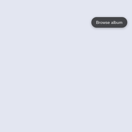
Browse album
Language
English
Nederlands
Français
Jouw
Help
Lees Meer