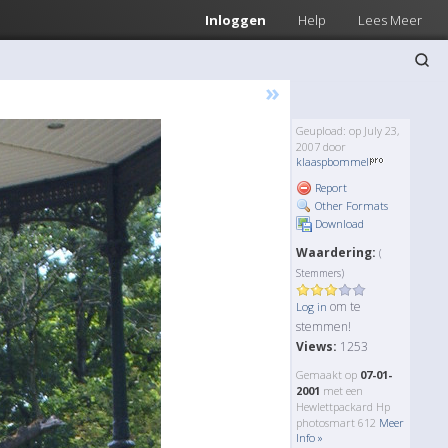
Inloggen
Help
Lees Meer
»
Geupload: op July 23,
2007 door
klaaspbommel
Report
Other Formats
Download
Waardering:
(
Stemmers)
om te
Log in
stemmen!
Views:
1253
Gemaakt op
07-01-
2001
met een
Hewlettpackard Hp
photosmart 612
Meer
Info »