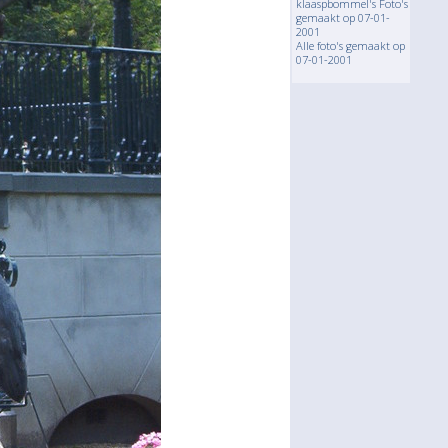
klaaspbommel's Foto's
gemaakt op 07-01-
2001
Alle foto's gemaakt op
07-01-2001