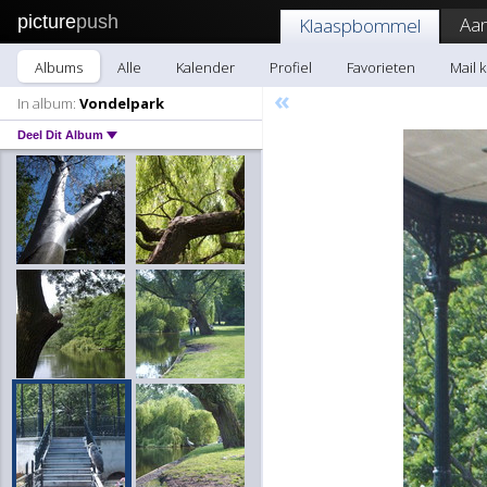
picture
push
Aa
Klaaspbommel
Albums
Alle
Kalender
Profiel
Favorieten
Mail 
«
In album:
Vondelpark
Deel Dit Album