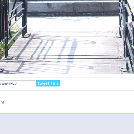
tweet this
en!