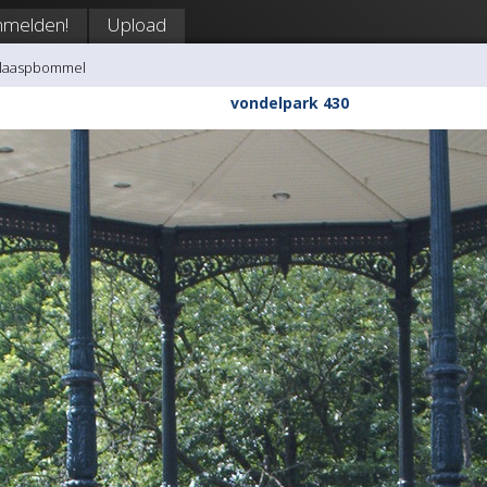
nmelden!
Upload
klaaspbommel
vondelpark 430