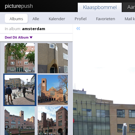
picture
push
Aa
Klaaspbommel
Albums
Alle
Kalender
Profiel
Favorieten
Mail 
«
In album:
amsterdam
Deel Dit Album