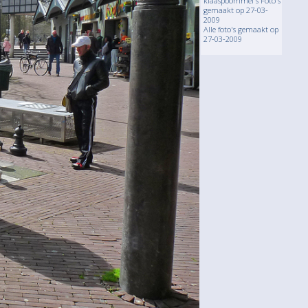
klaaspbommel's Foto's
gemaakt op 27-03-
2009
Alle foto's gemaakt op
27-03-2009