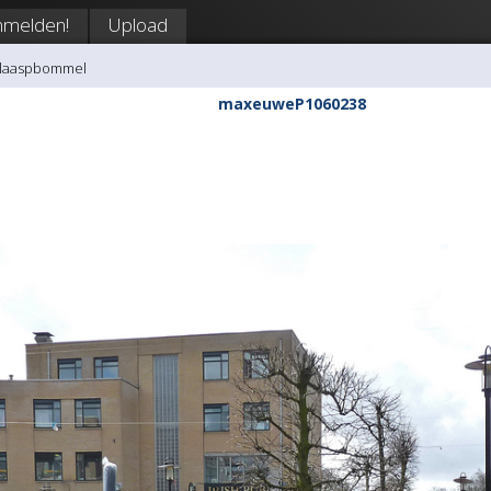
nmelden!
Upload
klaaspbommel
maxeuweP1060238