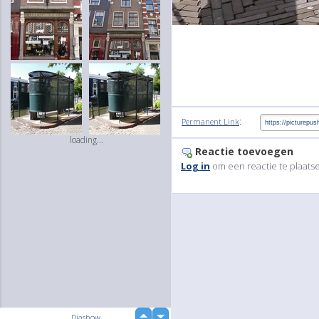
:
Permanent Link
loading...
Reactie toevoegen
Log in
om een reactie te plaats
up
Diashow