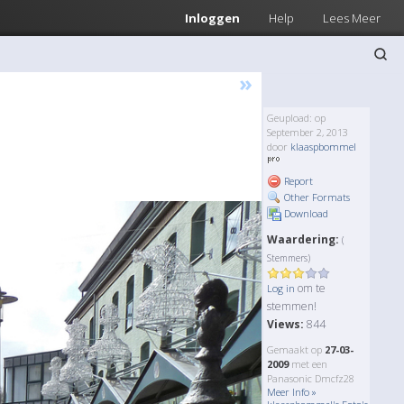
Inloggen
Help
Lees Meer
»
Geupload: op
September 2, 2013
door
klaaspbommel
Report
Other Formats
Download
Waardering:
(
Stemmers)
om te
Log in
stemmen!
Views:
844
Gemaakt op
27-03-
2009
met een
Panasonic Dmcfz28
Meer Info »