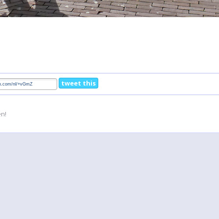
tweet this
en!