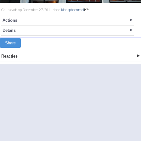
Geupload: op December 27, 2011 door
klaaspbommel
Actions
Details
Share
Reacties