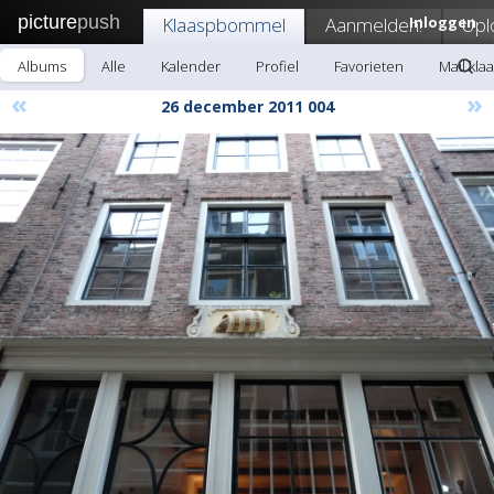
picture
push
Klaaspbommel
Aanmelden!
Inloggen
Upl
Albums
Alle
Kalender
Profiel
Favorieten
Mail kl
«
»
26 december 2011 004