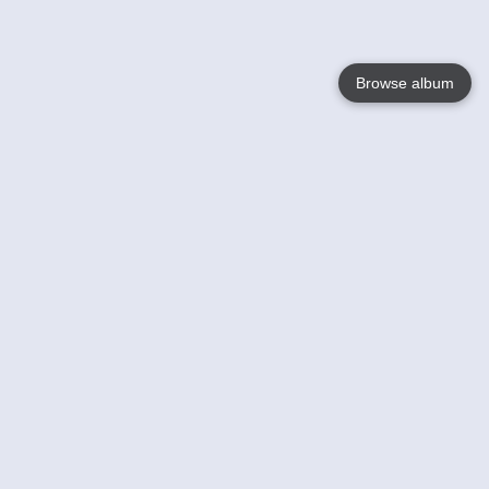
Browse album
Language
English
Nederlands
Français
Jouw
Help
Lees Meer