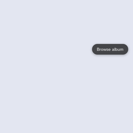
Browse album
Language
English
Nederlands
Français
Jouw