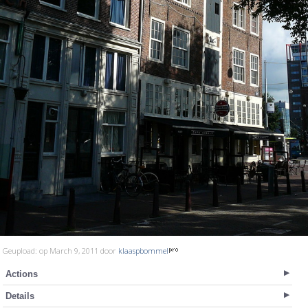
Geupload: op March 9, 2011 door
klaaspbommel
Actions
Details