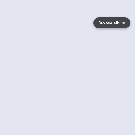
Browse album
Language
English
Nederlands
Français
Jouw
Help
Lees Meer