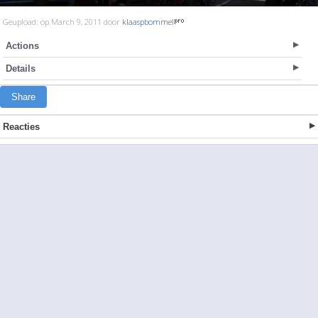
Geupload: op March 9, 2011 door
klaaspbommel
Actions
Details
Share
Reacties