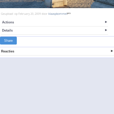
Geupload: op February 20, 2009 door
klaaspbommel
Actions
Details
Share
Reacties