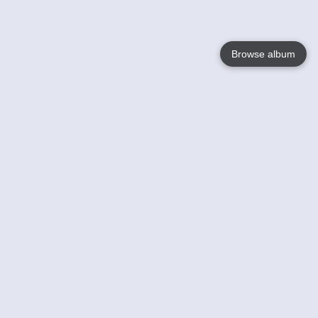
Browse album
Language
English
Nederlands
Français
Jouw
Help
Lees Meer