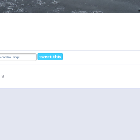
tweet this
en!