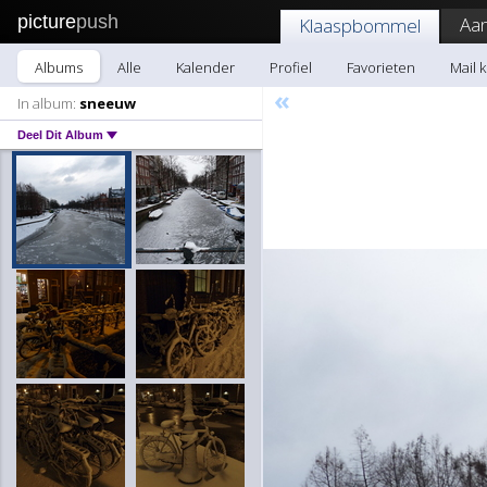
picture
push
Aa
Klaaspbommel
Albums
Alle
Kalender
Profiel
Favorieten
Mail 
«
In album:
sneeuw
Deel Dit Album