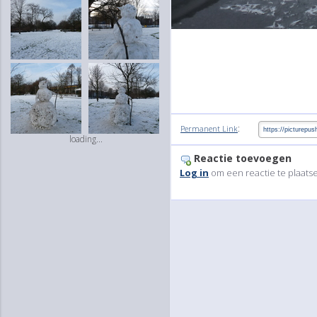
:
Permanent Link
loading...
Reactie toevoegen
Log in
om een reactie te plaats