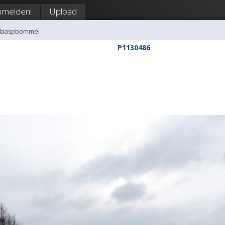
nmelden!
Upload
klaaspbommel
P1130486